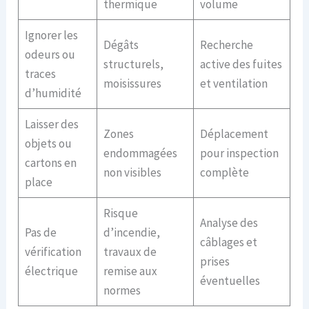
thermique
volume
Ignorer les
Dégâts
Recherche
odeurs ou
structurels,
active des fuites
traces
moisissures
et ventilation
d’humidité
Laisser des
Zones
Déplacement
objets ou
endommagées
pour inspection
cartons en
non visibles
complète
place
Risque
Analyse des
Pas de
d’incendie,
câblages et
vérification
travaux de
prises
électrique
remise aux
éventuelles
normes