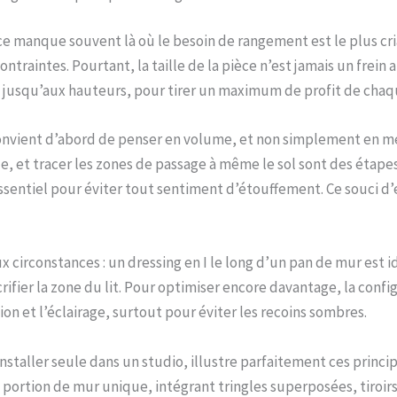
ace manque souvent là où le besoin de rangement est le plus cr
raintes. Pourtant, la taille de la pièce n’est jamais un frein a
 jusqu’aux hauteurs, pour tirer un maximum de profit de chaq
convient d’abord de penser en volume, et non simplement en m
e, et tracer les zones de passage à même le sol sont des étape
 essentiel pour éviter tout sentiment d’étouffement. Ce souci d
x circonstances : un dressing en I le long d’un pan de mur est id
crifier la zone du lit. Pour optimiser encore davantage, la conf
ion et l’éclairage, surtout pour éviter les recoins sombres.
staller seule dans un studio, illustre parfaitement ces princip
portion de mur unique, intégrant tringles superposées, tiroirs