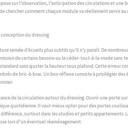
ose sur l’observation, l’anticipation des circulations et une b
 de chercher comment chaque module va réellement servir au quo
la conception du dressing
ure semée d’écueils plus subtils qu’il n’y paraît. De nombreu
ission de certains besoins ou le céder-tout-à-la-mode sans ten
standard sans ajuster la hauteur sous plafond. Cette erreur con
brés de bric-à-brac. Un bon réflexe consiste à privilégier des 
onnier.
nce de la circulation autour du dressing. Ouvrir une porte sur 
ique quotidienne. Il vaut mieux opter pour des portes coulissa
e différence, surtout dans les studios et petits appartements. L
lesse lors d’un éventuel réaménagement.