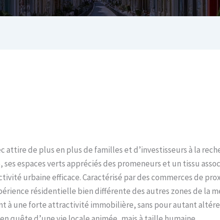
 attire de plus en plus de familles et d’investisseurs à la rec
le, ses espaces verts appréciés des promeneurs et un tissu assoc
ctivité urbaine efficace. Caractérisé par des commerces de prox
érience résidentielle bien différente des autres zones de la m
t à une forte attractivité immobilière, sans pour autant altérer
 en quête d’une vie locale animée, mais à taille humaine.