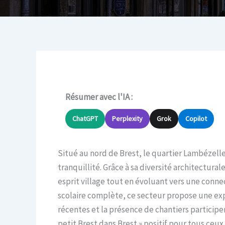
Résumer avec l'IA :
ChatGPT
Perplexity
Grok
Copilot
Situé au nord de Brest, le quartier Lambézellec
tranquillité. Grâce à sa diversité architectura
esprit village tout en évoluant vers une conne
scolaire complète, ce secteur propose une exp
récentes et la présence de chantiers participen
petit Brest dans Brest » positif pour tous ceux