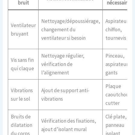
bruit
nécessaires
Nettoyage/dépoussiérage,
Aspirateur,
Ventilateur
changement du
chiffon,
bruyant
ventilateur si besoin
tournevis
Nettoyage régulier,
Pinceau,
Vis sans fin
vérification de
aspirateur,
qui claque
l’alignement
gants
Plaque
Vibrations
Ajout de support anti-
caoutchouc,
sur le sol
vibrations
cutter
Bruits de
Clé plate,
Vérification des fixations,
dilatation
panneau
ajout d’isolant mural
du corps
isolant