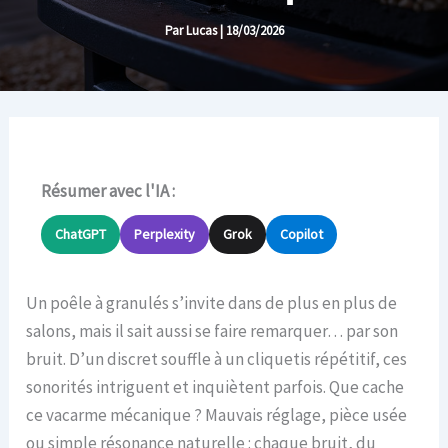
Par
Lucas
|
18/03/2026
Résumer avec l'IA :
ChatGPT
Perplexity
Grok
Copilot
Un poêle à granulés s’invite dans de plus en plus de
salons, mais il sait aussi se faire remarquer… par son
bruit. D’un discret souffle à un cliquetis répétitif, ces
sonorités intriguent et inquiètent parfois. Que cache
ce vacarme mécanique ? Mauvais réglage, pièce usée
ou simple résonance naturelle : chaque bruit, du