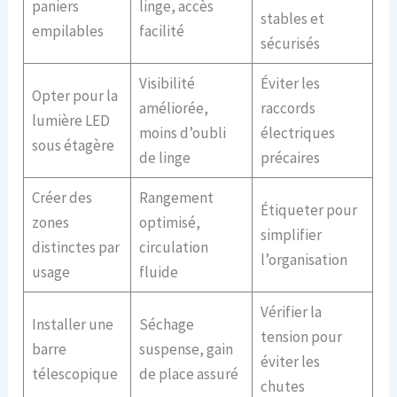
paniers
linge, accès
stables et
empilables
facilité
sécurisés
Visibilité
Éviter les
Opter pour la
améliorée,
raccords
lumière LED
moins d’oubli
électriques
sous étagère
de linge
précaires
Créer des
Rangement
Étiqueter pour
zones
optimisé,
simplifier
distinctes par
circulation
l’organisation
usage
fluide
Vérifier la
Installer une
Séchage
tension pour
barre
suspense, gain
éviter les
télescopique
de place assuré
chutes