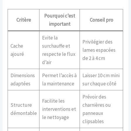
Pourquoi c’est
Critère
Conseil pro
important
Evite la
Privilégier des
Cache
surchauffe et
lames espacées
ajouré
respecte le flux
de 2 à 4 cm
d’air
Dimensions
Permet l’accès à
Laisser 10 cm mini
adaptées
la maintenance
sur chaque côté
Prévoir des
Facilite les
Structure
charnières ou
interventions et
démontable
panneaux
le nettoyage
clipsables