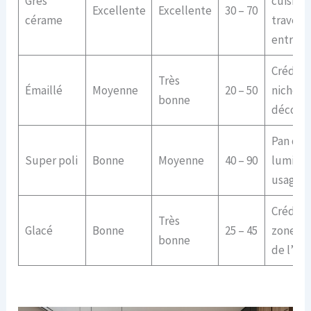
Grès
cuisine
Excellente
Excellente
30 – 70
cérame
travers
entrée-
Créden
Très
Émaillé
Moyenne
20 – 50
niches,
bonne
décorat
Pan de 
Super poli
Bonne
Moyenne
40 – 90
lumine
usage s
Créden
Très
Glacé
Bonne
25 – 45
zones a
bonne
de l’évi