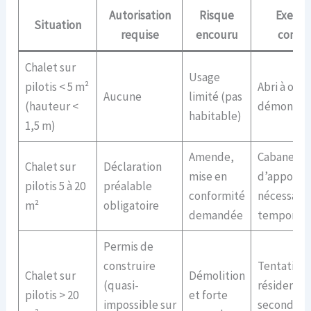
Autorisation
Risque
Exemp
Situation
requise
encouru
concr
Chalet sur
Usage
pilotis < 5 m²
Abri à outi
Aucune
limité (pas
(hauteur <
démontab
habitable)
1,5 m)
Amende,
Cabane
Chalet sur
Déclaration
mise en
d’appoint,
pilotis 5 à 20
préalable
conformité
nécessair
m²
obligatoire
demandée
temporair
Permis de
construire
Tentative 
Chalet sur
Démolition
(quasi-
résidence
pilotis > 20
et forte
impossible sur
secondair