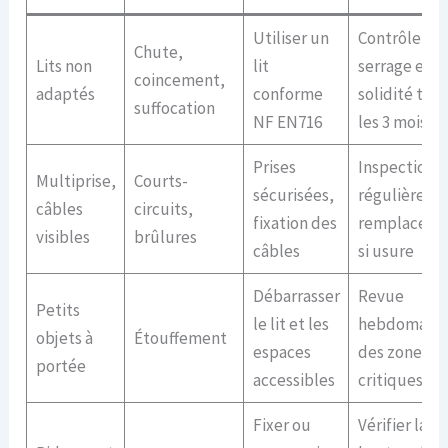
Utiliser un
Contrôler le
Chute,
Lits non
lit
serrage et la
coincement,
adaptés
conforme
solidité tou
suffocation
NF EN716
les 3 mois
Prises
Inspection
Multiprise,
Courts-
sécurisées,
régulièreme
câbles
circuits,
fixation des
remplaceme
visibles
brûlures
câbles
si usure
Débarrasser
Revue
Petits
le lit et les
hebdomadai
objets à
Étouffement
espaces
des zones
portée
accessibles
critiques
Fixer ou
Vérifier la