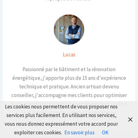
Lucas
Passionné par le bâtiment et la rénovation
énergétique, j'apporte plus de 15 ans d'expérience
technique et pratique. Ancien artisan devenu
conseiller, j'accompagne mes clients pour optimiser
leurs projets de rénovation et améliorer leur confort
Les cookies nous permettent de vous proposer nos
tout en réduisant leur impact énergétique.
services plus facilement. En utilisant nos services,
vous nous donnez expressément votre accord pour
exploiter ces cookies.
En savoir plus
OK