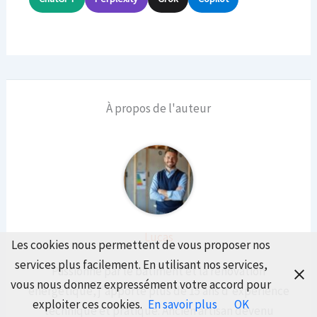
À propos de l'auteur
Lucas
Les cookies nous permettent de vous proposer nos
services plus facilement. En utilisant nos services,
Passionné par le bâtiment et la rénovation
vous nous donnez expressément votre accord pour
énergétique, j'apporte plus de 15 ans d'expérience
exploiter ces cookies.
En savoir plus
OK
technique et pratique. Ancien artisan devenu