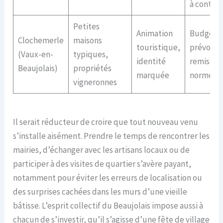
à contrôl
Petites
Animation
Budget à
Clochemerle
maisons
touristique,
prévoir 
(Vaux-en-
typiques,
identité
remise a
Beaujolais)
propriétés
marquée
normes
vigneronnes
Il serait réducteur de croire que tout nouveau venu
s’installe aisément. Prendre le temps de rencontrer les
mairies, d’échanger avec les artisans locaux ou de
participer à des visites de quartier s’avère payant,
notamment pour éviter les erreurs de localisation ou
des surprises cachées dans les murs d’une vieille
bâtisse. L’esprit collectif du Beaujolais impose aussi à
chacun de s’investir, qu’il s’agisse d’une fête de village