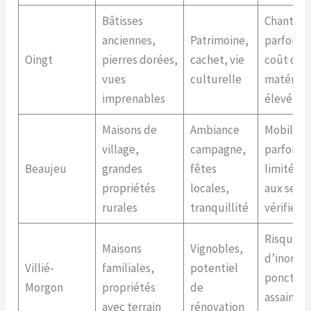
Bâtisses
Chantier
anciennes,
Patrimoine,
parfois l
Oingt
pierres dorées,
cachet, vie
coût des
vues
culturelle
matériau
imprenables
élevé
Maisons de
Ambiance
Mobilité
village,
campagne,
parfois
Beaujeu
grandes
fêtes
limitée, 
propriétés
locales,
aux servi
rurales
tranquillité
vérifier
Risques
Maisons
Vignobles,
d’inonda
Villié-
familiales,
potentiel
ponctuel
Morgon
propriétés
de
assainis
avec terrain
rénovation