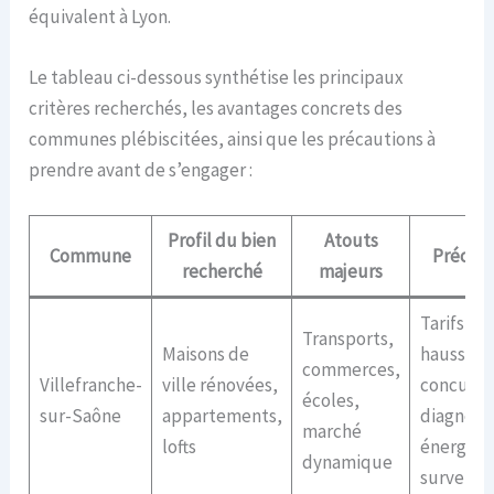
équivalent à Lyon.
Le tableau ci-dessous synthétise les principaux
critères recherchés, les avantages concrets des
communes plébiscitées, ainsi que les précautions à
prendre avant de s’engager :
Profil du bien
Atouts
Commune
Précaut
recherché
majeurs
Tarifs en
Transports,
Maisons de
hausse, f
commerces,
Villefranche-
ville rénovées,
concurre
écoles,
sur-Saône
appartements,
diagnosti
marché
lofts
énergéti
dynamique
surveille