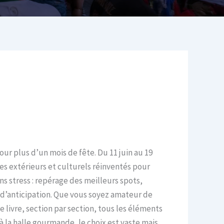
ur plus d’un mois de fête. Du 11 juin au 19
ces extérieurs et culturels réinventés pour
ns stress : repérage des meilleurs spots,
 d’anticipation. Que vous soyez amateur de
 livre, section par section, tous les éléments
 la halle gourmande, le choix est vaste mais