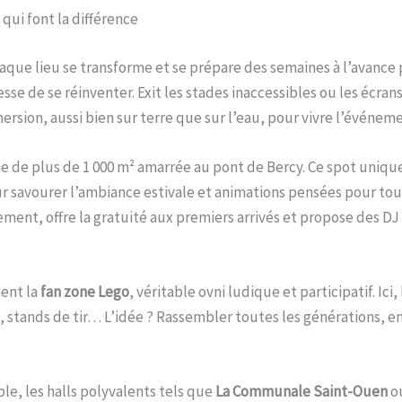
 qui font la différence
ue lieu se transforme et se prépare des semaines à l’avance pou
 de se réinventer. Exit les stades inaccessibles ou les écrans m
ersion, aussi bien sur terre que sur l’eau, pour vivre l’événem
e de plus de 1 000 m² amarrée au pont de Bercy. Ce spot uniqu
our savourer l’ambiance estivale et animations pensées pour tou
ssement, offre la gratuité aux premiers arrivés et propose des D
ment la
fan zone Lego
, véritable ovni ludique et participatif. Ici,
s, stands de tir… L’idée ? Rassembler toutes les générations, e
le, les halls polyvalents tels que
La Communale Saint-Ouen
o