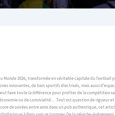
du Monde 2026, transformée en véritable capitale du football po
zones innovantes, de bars sportifs électrisés, mais aussi d’espa
ut faire toute la différence pour profiter de la compétition sa
d’économie ou de convivialité… Tout est question de rigueur et
core de soirées entre amis dans un pub authentique, cet article
ballistique à Paris sans se tromper. De la péniche-événement à