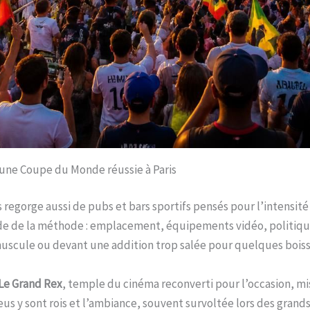
r une Coupe du Monde réussie à Paris
ris regorge aussi de pubs et bars sportifs pensés pour l’intensi
nde de la méthode : emplacement, équipements vidéo, politique
inuscule ou devant une addition trop salée pour quelques boiss
Le Grand Rex
, temple du cinéma reconverti pour l’occasion, mi
 sont rois et l’ambiance, souvent survoltée lors des grands soi