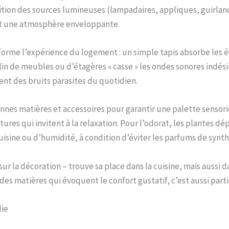
ition des sources lumineuses (lampadaires, appliques, guirland
 et une atmosphère enveloppante.
orme l’expérience du logement : un simple tapis absorbe les é
lin de meubles ou d’étagères « casse » les ondes sonores indés
tent des bruits parasites du quotidien.
nnes matières et accessoires pour garantir une palette sensorie
tures qui invitent à la relaxation. Pour l’odorat, les plantes dé
isine ou d’humidité, à condition d’éviter les parfums de synth
ur la décoration – trouve sa place dans la cuisine, mais aussi da
des matières qui évoquent le confort gustatif, c’est aussi partic
lie