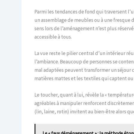
Parmi les tendances de fond qui traversent l’u
un assemblage de meubles ou à une fresque de 
sens lors de l’aménagement n’est plus réservé 
accessible à tous.
La vue reste le pilier central d’un intérieur ré
l’ambiance. Beaucoup de personnes se content
mal adaptées peuvent transformer un séjour conv
matières mattes et les textiles qui captent ou 
Le toucher, quant à lui, révèle la « températu
agréables à manipuler renforcent discrètement 
(lin, laine, rotin) invitent au bien-être alors q
Le « faux déménagement » : la méthode étonn