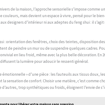
nivers de la maison, l’approche sensorielle s’impose comme un
couleurs, mais devient un espace à vivre, pensé pour le bien-ê
aux designers d’intérieur ni aux adeptes du feng shui : il s’agi
ussi : orientation des fenêtres, choix des teintes, disposition de
ent de peindre un mur ou de suspendre quelques cadres. Pour
ivial en lieu froid, même avec la plus belle décoration. En 202
diffusent la lumière pour adoucir le ressenti général.
re émotionnelle » d’une pièce : les fauteuils aux tissus doux, 
la sensation de confort. Choisir une matière, c’est comme cho
ue d’autres, trop synthétiques ou froids, éloignent l’envie de s’i
ante pour libérer votre maison sans pression