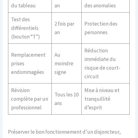
du tableau
an
des anomalies
Test des
2 fois par
Protection des
différentiels
an
personnes
(bouton “T”)
Réduction
Remplacement
Au
immédiate du
prises
moindre
risque de court-
endommagées
signe
circuit
Révision
Mise à niveau et
Tous les 10
complète par un
tranquillité
ans
professionnel
d’esprit
Préserver le bon fonctionnement d’un disjoncteur,