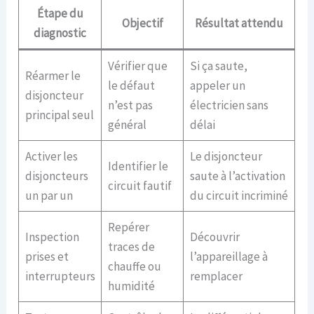
Étape du
Objectif
Résultat attendu
diagnostic
Vérifier que
Si ça saute,
Réarmer le
le défaut
appeler un
disjoncteur
n’est pas
électricien sans
principal seul
général
délai
Activer les
Le disjoncteur
Identifier le
disjoncteurs
saute à l’activation
circuit fautif
un par un
du circuit incriminé
Repérer
Inspection
Découvrir
traces de
prises et
l’appareillage à
chauffe ou
interrupteurs
remplacer
humidité