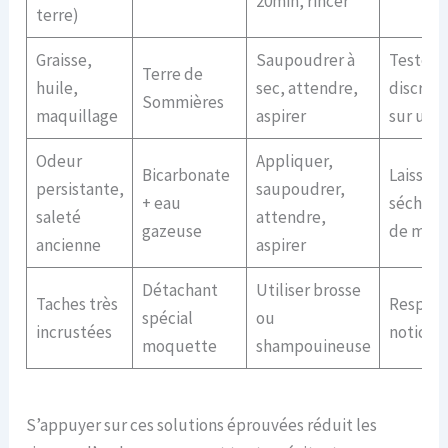
20min, rincer
terre)
Graisse,
Saupoudrer à
Tester
Terre de
huile,
sec, attendre,
discrèt
Sommières
maquillage
aspirer
sur un c
Odeur
Appliquer,
Bicarbonate
Laisser 
persistante,
saupoudrer,
+ eau
sécher 
saleté
attendre,
gazeuse
de marc
ancienne
aspirer
Détachant
Utiliser brosse
Taches très
Respect
spécial
ou
incrustées
notice
moquette
shampouineuse
S’appuyer sur ces solutions éprouvées réduit les