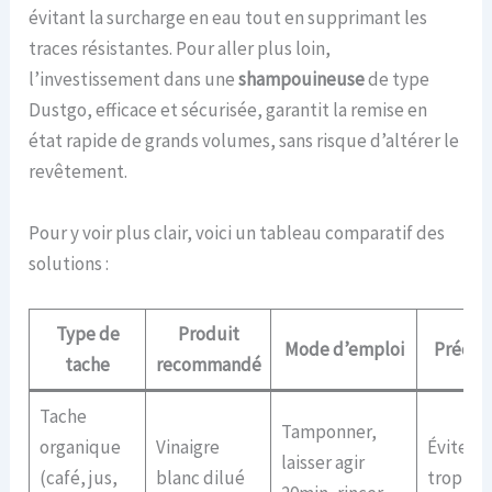
évitant la surcharge en eau tout en supprimant les
traces résistantes. Pour aller plus loin,
l’investissement dans une
shampouineuse
de type
Dustgo, efficace et sécurisée, garantit la remise en
état rapide de grands volumes, sans risque d’altérer le
revêtement.
Pour y voir plus clair, voici un tableau comparatif des
solutions :
Type de
Produit
Mode d’emploi
Précau
tache
recommandé
Tache
Tamponner,
organique
Vinaigre
Éviter d
laisser agir
(café, jus,
blanc dilué
trop mo