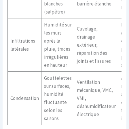
blanches
barrière étanche
le s
(salpêtre)
Humidité sur
Blo
Cuvelage,
les murs
à la
drainage
Infiltrations
après la
cica
extérieur,
latérales
pluie, traces
paro
réparation des
irrégulières
pro
joints et fissures
en hauteur
str
Gouttelettes
Act
Ventilation
sur surfaces,
rap
mécanique, VMC,
humidité
amé
Condensation
VMI,
fluctuante
de l
déshumidificateur
selon les
faci
électrique
saisons
inst