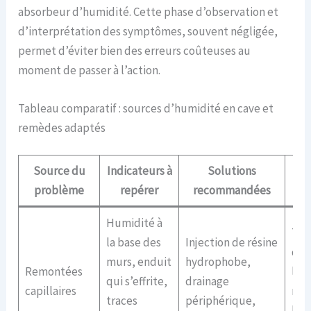
absorbeur d’humidité. Cette phase d’observation et
d’interprétation des symptômes, souvent négligée,
permet d’éviter bien des erreurs coûteuses au
moment de passer à l’action.
Tableau comparatif : sources d’humidité en cave et
remèdes adaptés
Source du
Indicateurs à
Solutions
Av
problème
repérer
recommandées
Humidité à
Tra
la base des
Injection de résine
dur
murs, enduit
hydrophobe,
Remontées
limi
qui s’effrite,
drainage
capillaires
mig
traces
périphérique,
l’e