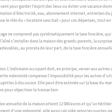
vent pour garder l’esprit des lieux ou éviter une vacance dom
mation d’électricité, eau, abonnement internet, entretien du j
 le rôle du « locataire sans bail » pour ces dépenses, tout en 
artage ne comprend pas systématiquement la taxe foncière, qui 
sé l’aîné s’installer dans la maison des grands-parents, la surpr
edevables, au prorata de leur part, de la taxe foncière annuelle
on. L’indivisaire occupant doit, en principe, verser aux autre
 Cette indemnité compense l’impossibilité pour les autres d’uti
sujettes à discussion. Elle peut être estimée sur la base du ma
re pour objectiver la transaction.
ve annuelle de la maison atteint 12 000 euros et qu’un héritier 
ement d’une indemnité, elle aussi calculée selon les quotes-par