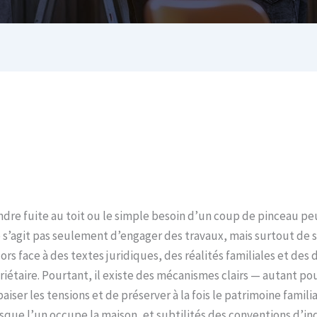
dre fuite au toit ou le simple besoin d’un coup de pinceau pe
e s’agit pas seulement d’engager des travaux, mais surtout de 
lors face à des textes juridiques, des réalités familiales et des
riétaire. Pourtant, il existe des mécanismes clairs — autant po
er les tensions et de préserver à la fois le patrimoine familial
rsque l’un occupe la maison, et subtilités des conventions d’ind