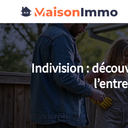
Aller
au
contenu
Indivision : décou
l’entr