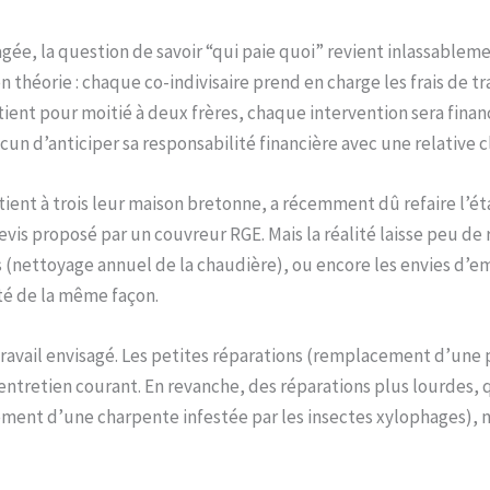
gée, la question de savoir “qui paie quoi” revient inlassableme
 théorie : chaque co-indivisaire prend en charge les frais de t
artient pour moitié à deux frères, chaque intervention sera fina
cun d’anticiper sa responsabilité financière avec une relative c
détient à trois leur maison bretonne, a récemment dû refaire l’é
is proposé par un couvreur RGE. Mais la réalité laisse peu de r
s (nettoyage annuel de la chaudière), ou encore les envies d’em
té de la même façon.
travail envisagé. Les petites réparations (remplacement d’une 
entretien courant. En revanche, des réparations plus lourdes, q
ment d’une charpente infestée par les insectes xylophages), 