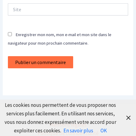
Site
Enregistrer mon nom, mon e-mail et mon site dans le
navigateur pour mon prochain commentaire.
Les cookies nous permettent de vous proposer nos
services plus facilement. En utilisant nos services,
© 2026 Maison Immo - Tous droits réservés
vous nous donnez expressément votre accord pour
Mentions légales
exploiter ces cookies.
En savoir plus
OK
Politique de confidentialité