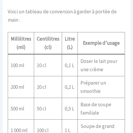
Voici un tableau de conversion à garder à portée de
main :
Millilitres
Centilitres
Litre
Exemple d’usage
(ml)
(cl)
(L)
Doser le lait pour
100 ml
10 cl
0,1 L
une crème
Préparer un
200 ml
20 cl
0,2 L
smoothie
Base de soupe
500 ml
50 cl
0,5 L
familiale
Soupe de grand
1 000 ml
100 cl
1 L