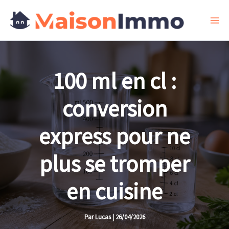
Aller
au
contenu
100 ml en cl :
conversion
express pour ne
plus se tromper
en cuisine
Par
Lucas
|
26/04/2026