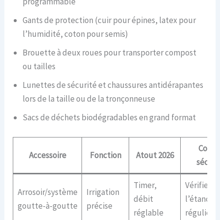
programmable
Gants de protection (cuir pour épines, latex pour
l’humidité, coton pour semis)
Brouette à deux roues pour transporter compost
ou tailles
Lunettes de sécurité et chaussures antidérapantes
lors de la taille ou de la tronçonneuse
Sacs de déchets biodégradables en grand format
Conse
Accessoire
Fonction
Atout 2026
sécuri
Timer,
Vérifier
Arrosoir/système
Irrigation
débit
l’étanché
goutte-à-goutte
précise
réglable
régulièr