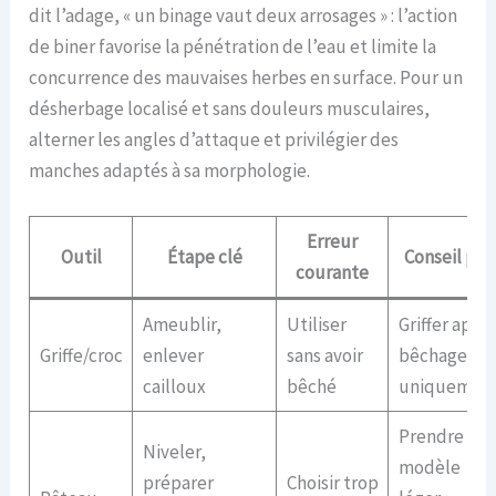
dit l’adage, « un binage vaut deux arrosages » : l’action
de biner favorise la pénétration de l’eau et limite la
concurrence des mauvaises herbes en surface. Pour un
désherbage localisé et sans douleurs musculaires,
alterner les angles d’attaque et privilégier des
manches adaptés à sa morphologie.
Erreur
Outil
Étape clé
Conseil pro
courante
Ameublir,
Utiliser
Griffer après
Griffe/croc
enlever
sans avoir
bêchage
cailloux
bêché
uniquemen
Prendre
Niveler,
modèle
préparer
Choisir trop