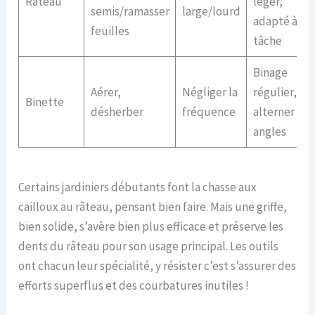
Râteau
léger,
semis/ramasser
large/lourd
adapté à la
feuilles
tâche
Binage
Aérer,
Négliger la
régulier,
Binette
désherber
fréquence
alterner
angles
Certains jardiniers débutants font la chasse aux
cailloux au râteau, pensant bien faire. Mais une griffe,
bien solide, s’avère bien plus efficace et préserve les
dents du râteau pour son usage principal. Les outils
ont chacun leur spécialité, y résister c’est s’assurer des
efforts superflus et des courbatures inutiles !