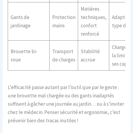
Matières
Gants de
Protection
techniques,
Adapter 
jardinage
mains
confort
type de t
renforcé
Charger d
Brouette bi-
Transport
Stabilité
la limite 
roue
de charges
accrue
ses capac
L’efficacité passe autant par l’outil que par le geste :
une brouette mal chargée ou des gants inadaptés
suffisent à gâcher une journée au jardin… ou à s’inviter
chez le médecin. Penser sécurité et ergonomie, c’est
prévenir bien des tracas inutiles !