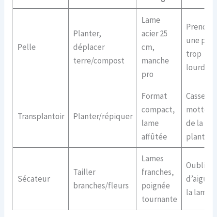
Lame
Prendre
Planter,
acier 25
une pell
Pelle
déplacer
cm,
trop
terre/compost
manche
lourde
pro
Format
Casser la
compact,
motte lo
Transplantoir
Planter/répiquer
lame
de la
affûtée
plantati
Lames
Oublier
Tailler
franches,
Sécateur
d’aiguise
branches/fleurs
poignée
la lame
tournante