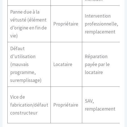
Panne due à la
R
Intervention
vétusté (élément
t
Propriétaire
professionnelle,
d’origine en fin de
f
remplacement
vie)
o
Défaut
d’utilisation
Réparation
C
(mauvais
Locataire
payée par le
d
programme,
locataire
suremplissage)
G
Vice de
SAV,
f
fabrication/défaut
Propriétaire
remplacement
r
constructeur
t