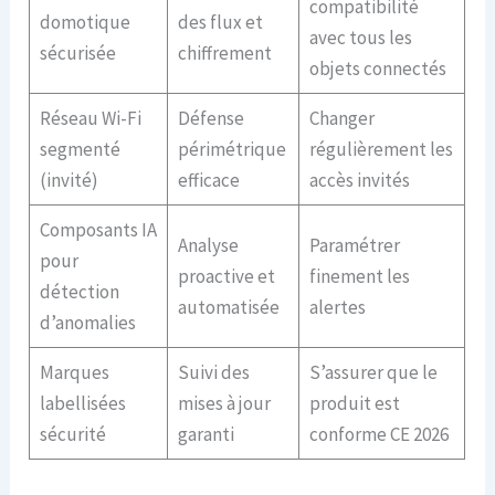
compatibilité
domotique
des flux et
avec tous les
sécurisée
chiffrement
objets connectés
Réseau Wi-Fi
Défense
Changer
segmenté
périmétrique
régulièrement les
(invité)
efficace
accès invités
Composants IA
Analyse
Paramétrer
pour
proactive et
finement les
détection
automatisée
alertes
d’anomalies
Marques
Suivi des
S’assurer que le
labellisées
mises à jour
produit est
sécurité
garanti
conforme CE 2026