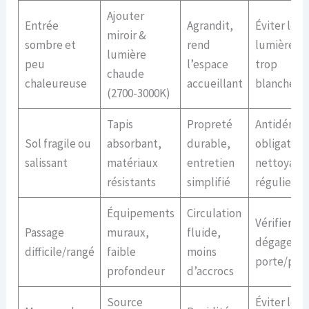
Ajouter
Entrée
Agrandit,
Éviter les
miroir &
sombre et
rend
lumières
lumière
peu
l’espace
trop
chaude
chaleureuse
accueillant
blanches
(2700-3000K)
Tapis
Propreté
Antidérap
Sol fragile ou
absorbant,
durable,
obligatoire
salissant
matériaux
entretien
nettoyage
résistants
simplifié
régulier
Équipements
Circulation
Vérifier
Passage
muraux,
fluide,
dégageme
difficile/rangé
faible
moins
porte/pris
profondeur
d’accrocs
Source
Éviter le