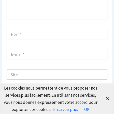
Nom*
E-
mail*
Site
Les cookies nous permettent de vous proposer nos
services plus facilement. En utilisant nos services,
Enregistrer mon nom, mon e-mail et mon site dans le
vous nous donnez expressément votre accord pour
navigateur pour mon prochain commentaire.
exploiter ces cookies.
En savoir plus
OK