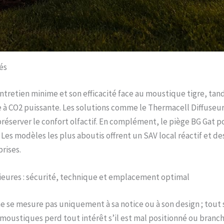
és
entretien minime et son efficacité face au moustique tigre, t
 CO2 puissante. Les solutions comme le Thermacell Diffuseur, 
 préserver le confort olfactif. En complément, le piège BG Gat
Les modèles les plus aboutis offrent un SAV local réactif et d
rises.
rieures : sécurité, technique et emplacement optimal
e mesure pas uniquement à sa notice ou à son design ; tout se 
i-moustiques perd tout intérêt s’il est mal positionné ou branch