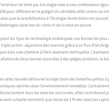
’extérieur ne tient pas à la magie mais à une combinaison rigo
26 pour différencier le gadget du véritable allié contre ces intr
ainsi que la sensibilisation à l’écologie domiciliaire ont pouss
hodologie claire lors du choix et de la mise en œuvre.
ôle pivot du type de technologie embarquée. Les bornes les pl
ple action : aspiration des insectes grâce à un flux d’air dirigé
que dans une chambre à filets aisément nettoyable. L’exemple
tallation de deux bornes associées à des pièges pondoirs, la ba
ien sélectionnée détourne la trajectoire des femelles prêtes à
moustiques adultes dans l’environnement immédiat. Contrairem
indistinctement tous les insectes nocturnes, elles contribuent 
e semi-urbaine montrent que moins de 1 % des insectes captu