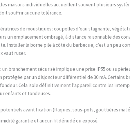
rs des maisons individuelles accueillent souvent plusieurs syst
it souffrir aucune tolérance.
énératrices de moustiques : coupelles d’eau stagnante, végétat
urs un emplacement ombragé, à distance raisonnable des conviv
te. Installer la borne pile à côté du barbecue, c’est un peu c
x vaut ruser.
 : un branchement sécurisé implique une prise IP55 ou supérieu
protégée par un disjoncteur différentiel de 30 mA. Certains br
ondeur. Cela isole définitivement l’appareil contre les intempé
ur enfants et tondeuses.
potentiels avant fixation (flaques, sous-pots, gouttières mal 
-humidité garantie et aucun fil dénudé ou exposé.