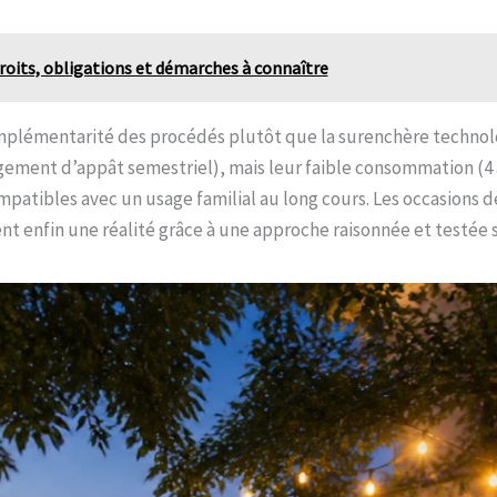
 droits, obligations et démarches à connaître
 complémentarité des procédés plutôt que la surenchère technol
ement d’appât semestriel), mais leur faible consommation (4 à 
patibles avec un usage familial au long cours. Les occasions d
t enfin une réalité grâce à une approche raisonnée et testée su