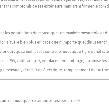
 sans compromis de ses extérieurs, sans transformer le coin d
isent les populations de moustiques de manière mesurable et du
doir s’avère bien plus efficace que n’importe quel diffuseur ch
érieur : quasi inefficaces contre le moustique tigre et néfastes
(prise IP55, câble adapté, emplacement ombragé) optimise les
yage mensuel, vérification électrique, remplacement des attract
es anti-moustiques extérieures testées en 2026