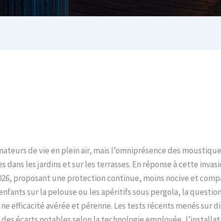
s amateurs de vie en plein air, mais l’omniprésence des mousti
 dans les jardins et sur les terrasses. En réponse à cette inva
 2026, proposant une protection continue, moins nocive et com
fants sur la pelouse ou les apéritifs sous pergola, la question n
une efficacité avérée et pérenne. Les tests récents menés sur d
 des écarts notables selon la technologie employée, l’installat