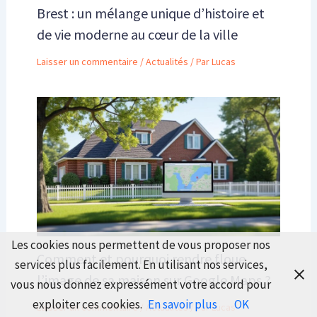
Brest : un mélange unique d’histoire et
de vie moderne au cœur de la ville
Laisser un commentaire
/
Actualités
/ Par
Lucas
Les cookies nous permettent de vous proposer nos
Comment et pourquoi rendre floue
services plus facilement. En utilisant nos services,
l’image de sa maison sur Google Maps ?
vous nous donnez expressément votre accord pour
exploiter ces cookies.
En savoir plus
OK
Laisser un commentaire
/
Actualités
/ Par
Lucas