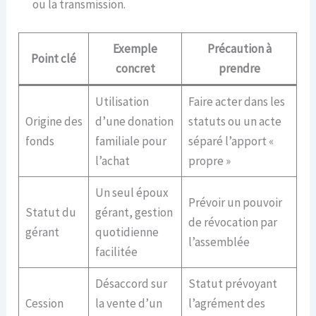
ou la transmission.
Exemple
Précaution à
Point clé
concret
prendre
Utilisation
Faire acter dans les
Origine des
d’une donation
statuts ou un acte
fonds
familiale pour
séparé l’apport «
l’achat
propre »
Un seul époux
Prévoir un pouvoir
Statut du
gérant, gestion
de révocation par
gérant
quotidienne
l’assemblée
facilitée
Désaccord sur
Statut prévoyant
Cession
la vente d’un
l’agrément des