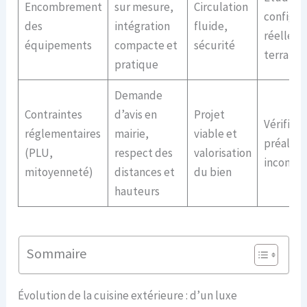
Encombrement
sur mesure,
Circulation
configur
des
intégration
fluide,
réelle d
équipements
compacte et
sécurité
terrain
pratique
Demande
Contraintes
d’avis en
Projet
Vérificat
réglementaires
mairie,
viable et
préalabl
(PLU,
respect des
valorisation
inconto
mitoyenneté)
distances et
du bien
hauteurs
Sommaire
Évolution de la cuisine extérieure : d’un luxe