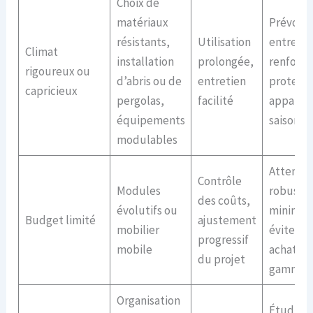
Choix de
matériaux
Prévoir 
résistants,
Utilisation
entretie
Climat
installation
prolongée,
renforcé
rigoureux ou
d’abris ou de
entretien
protecti
capricieux
pergolas,
facilité
appareil
équipements
saison
modulables
Attention
Contrôle
Modules
robuste
des coûts,
évolutifs ou
minimal
Budget limité
ajustement
mobilier
éviter le
progressif
mobile
achats b
du projet
gamme
Organisation
Étudier 