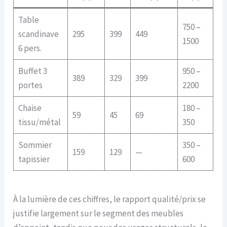
Table
750 –
scandinave
295
399
449
1500
6 pers.
Buffet 3
950 –
389
329
399
portes
2200
Chaise
180 –
59
45
69
tissu/métal
350
Sommier
350 –
159
129
—
tapissier
600
À la lumière de ces chiffres, le rapport qualité/prix se
justifie largement sur le segment des meubles