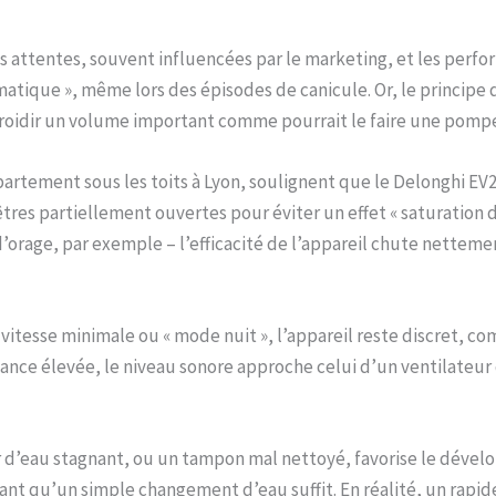
es attentes, souvent influencées par le marketing, et les perf
atique », même lors des épisodes de canicule. Or, le principe 
froidir un volume important comme pourrait le faire une pompe
artement sous les toits à Lyon, soulignent que le Delonghi EV25
fenêtres partiellement ouvertes pour éviter un effet « saturati
rage, par exemple – l’efficacité de l’appareil chute nettemen
n vitesse minimale ou « mode nuit », l’appareil reste discret, 
ance élevée, le niveau sonore approche celui d’un ventilateur 
oir d’eau stagnant, ou un tampon mal nettoyé, favorise le dév
nt qu’un simple changement d’eau suffit. En réalité, un rapid