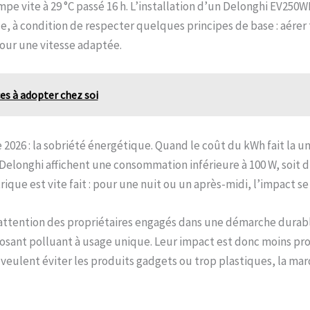
impe vite à 29 °C passé 16 h. L’installation d’un Delonghi EV2
 à condition de respecter quelques principes de base : aérer tô
pour une vitesse adaptée.
ces à adopter chez soi
de 2026 : la sobriété énergétique. Quand le coût du kWh fait la
Delonghi affichent une consommation inférieure à 100 W, soit d
ctrique est vite fait : pour une nuit ou un après-midi, l’impact 
’attention des propriétaires engagés dans une démarche durable
posant polluant à usage unique. Leur impact est donc moins p
i veulent éviter les produits gadgets ou trop plastiques, la ma