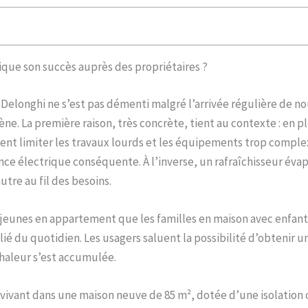
ique son succès auprès des propriétaires ?
Delonghi ne s’est pas démenti malgré l’arrivée régulière de no
e. La première raison, très concrète, tient au contexte : en p
aitent limiter les travaux lourds et les équipements trop comp
ce électrique conséquente. À l’inverse, un rafraîchisseur éva
tre au fil des besoins.
s jeunes en appartement que les familles en maison avec enfants
é du quotidien. Les usagers saluent la possibilité d’obtenir u
chaleur s’est accumulée.
 vivant dans une maison neuve de 85 m², dotée d’une isolation 