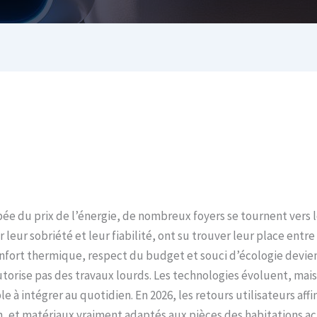
mbée du prix de l’énergie, de nombreux foyers se tournent vers 
eur sobriété et leur fiabilité, ont su trouver leur place entre
onfort thermique, respect du budget et souci d’écologie devien
autorise pas des travaux lourds. Les technologies évoluent, mai
e à intégrer au quotidien. En 2026, les retours utilisateurs af
ain, et matériaux vraiment adaptés aux pièces des habitations ac