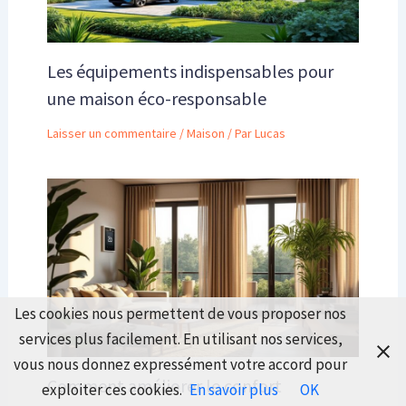
Les équipements indispensables pour
une maison éco-responsable
Laisser un commentaire
/
Maison
/ Par
Lucas
Les cookies nous permettent de vous proposer nos
services plus facilement. En utilisant nos services,
vous nous donnez expressément votre accord pour
Comment améliorer le confort
exploiter ces cookies.
En savoir plus
OK