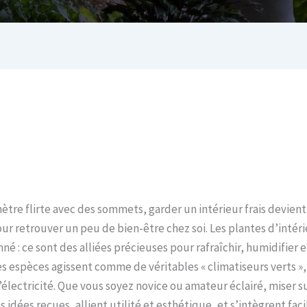
tre flirte avec des sommets, garder un intérieur frais devient u
 retrouver un peu de bien-être chez soi. Les plantes d’intéri
né : ce sont des alliées précieuses pour rafraîchir, humidifier e
s espèces agissent comme de véritables « climatiseurs verts »,
ectricité. Que vous soyez novice ou amateur éclairé, miser sur
idées reçues, allient utilité et esthétique, et s’intègrent fac