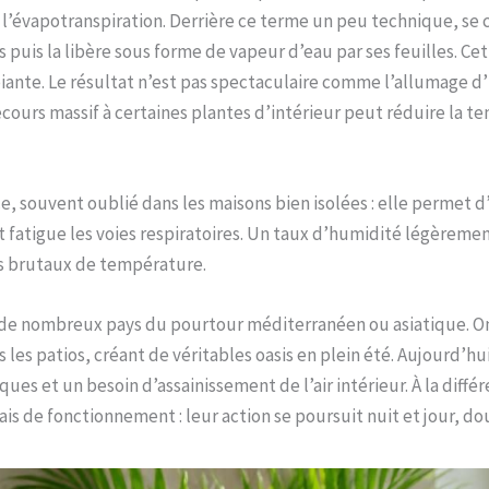
e : l’évapotranspiration. Derrière ce terme un peu technique, 
s puis la libère sous forme de vapeur d’eau par ses feuilles. Ce
ante. Le résultat n’est pas spectaculaire comme l’allumage d’un
recours massif à certaines plantes d’intérieur peut réduire la 
, souvent oublié dans les maisons bien isolées : elle permet d’
et fatigue les voies respiratoires. Un taux d’humidité légèreme
ts brutaux de température.
s de nombreux pays du pourtour méditerranéen ou asiatique. On 
s les patios, créant de véritables oasis en plein été. Aujourd’hu
ues et un besoin d’assainissement de l’air intérieur. À la diff
rais de fonctionnement : leur action se poursuit nuit et jour,