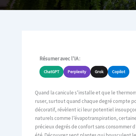
Résumer avec l'IA :
ChatGPT
Perplexity
Grok
Copilot
Quand la canicule s’installe et que le thermomè
ruser, surtout quand chaque degré compte pour
décoratif, révèlent ici leur potentiel insoupçon
naturels comme l’évapotranspiration, certaine
précieux degrés de confort sans consommer d’él
été. Découvrez sept plantes qui bousculent les 