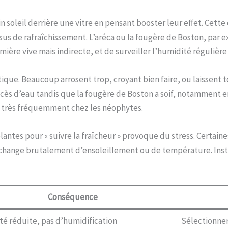
in soleil derrière une vitre en pensant booster leur effet. Cette
ssus de rafraîchissement. L’aréca ou la fougère de Boston, par 
umière vive mais indirecte, et de surveiller l’humidité régulière
tique. Beaucoup arrosent trop, croyant bien faire, ou laissent 
excès d’eau tandis que la fougère de Boston a soif, notamment
ve très fréquemment chez les néophytes.
 plantes pour « suivre la fraîcheur » provoque du stress. Certai
 change brutalement d’ensoleillement ou de température. Instal
Conséquence
ité réduite, pas d’humidification
Sélectionner