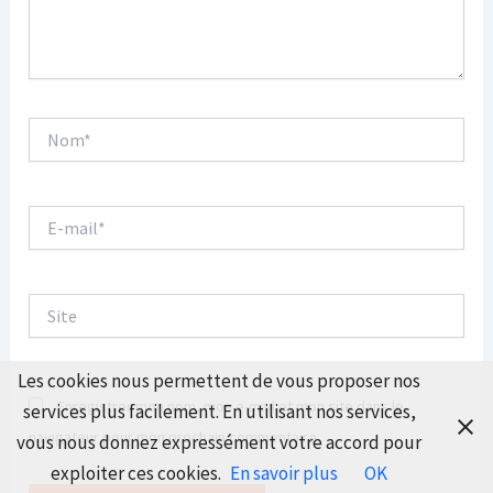
Nom*
E-
mail*
Site
Les cookies nous permettent de vous proposer nos
Enregistrer mon nom, mon e-mail et mon site dans le
services plus facilement. En utilisant nos services,
navigateur pour mon prochain commentaire.
vous nous donnez expressément votre accord pour
exploiter ces cookies.
En savoir plus
OK