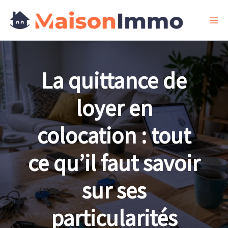
Aller
au
contenu
La quittance de
loyer en
colocation : tout
ce qu’il faut savoir
sur ses
particularités