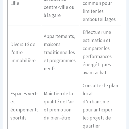
Lille
commun pour
centre-ville ou
limiter les
à la gare
embouteillages
Effectuer une
Appartements,
estimation et
Diversité de
maisons
comparer les
l’offre
traditionnelles
performances
immobilière
et programmes
énergétiques
neufs
avant achat
Consulter le plan
Espaces verts
Maintien de la
local
et
qualité de l’air
d’urbanisme
équipements
et promotion
pour anticiper
sportifs
du bien-être
les projets de
quartier