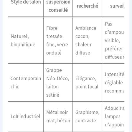
Style de salon
suspension
recherché
surveiller
conseillé
Pas
Fibre
Ambiance
d’ampoule
Naturel,
tressée
cocon,
visible,
biophilique
fine, verre
chaleur
préférer
ondulé
diffuse
diffuseur
Grappe
Intensité
Contemporain
Néo-Déco,
Élégance,
réglable
chic
laiton
point focal
recommand
satiné
Adoucir avec
Métal noir
Graphisme,
Loft industriel
lampes
mat, béton
contraste
d’appoint